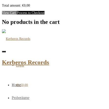
Close
Mini
Total amount:
€
0,00
Cart
View Cart
Process to Checkout
No products in the cart
Toggle
navigation
Kerberos Records
Login
Home
(0)
€0,00
Proberäume