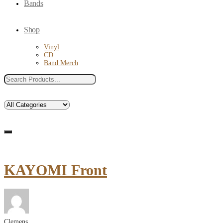
Bands
Shop
Vinyl
CD
Band Merch
Search
for:
Search
Search
KAYOMI Front
Clemens