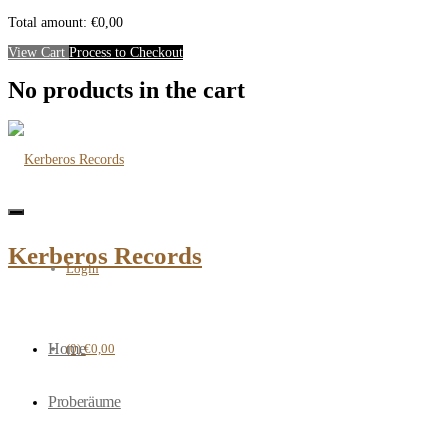
Close
Mini
Total amount:
€
0,00
Cart
View Cart
Process to Checkout
No products in the cart
Toggle
navigation
Kerberos Records
Login
Home
(0)
€0,00
Proberäume