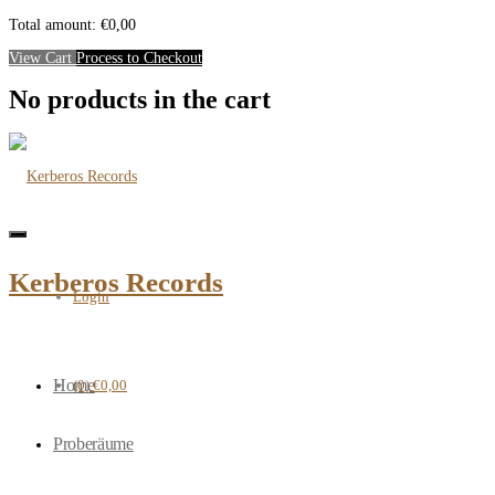
Close
Mini
Total amount:
€
0,00
Cart
View Cart
Process to Checkout
No products in the cart
Toggle
navigation
Kerberos Records
Login
Home
(0)
€0,00
Proberäume